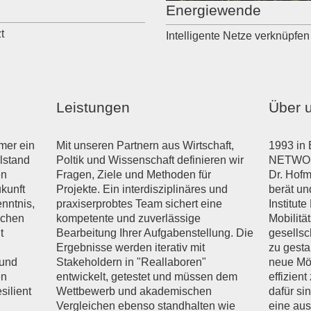
Energiewende
t
Intelligente Netze verknüpfe
Leistungen
Über 
mmer ein
Mit unseren Partnern aus Wirtschaft,
1993 in
lstand
Poltik und Wissenschaft definieren wir
NETWORK
en
Fragen, Ziele und Methoden für
Dr. Hofm
kunft
Projekte. Ein interdisziplinäres und
berät u
nntnis,
praxiserprobtes Team sichert eine
Institute
schen
kompetente und zuverlässige
Mobilitä
t
Bearbeitung Ihrer Aufgabenstellung. Die
gesellsc
Ergebnisse werden iterativ mit
zu gesta
 und
Stakeholdern in "Reallaboren"
neue Mö
en
entwickelt, getestet und müssen dem
effizien
silient
Wettbewerb und akademischen
dafür si
n.
Vergleichen ebenso standhalten wie
eine aus