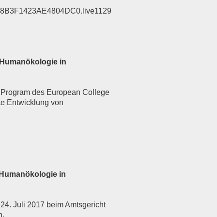
2C8B3F1423AE4804DC0.live1129
 Humanökologie in
r Program des European College
te Entwicklung von
 Humanökologie in
4. Juli 2017
beim Amtsgericht
n.