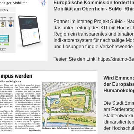
Europäische Kommission fördert In
Mobilität am Oberrhein - SuMo_Rhin
Partner im Interreg Projekt SuMo - Na
das unter Leitung des KIT mit Hoch
Region ein transparentes und trinatio
Indikatorensystem für nachhaltige Mob
und Lösungen für die Verkehrswende 
Testen Sie den Link:
https://kinamo-
Wird Emmendi
der Europäis
Humanökolo
Die Stadt Emm
am Förderprog
Stadtentwickl
klimarsiliente
der Hochschu