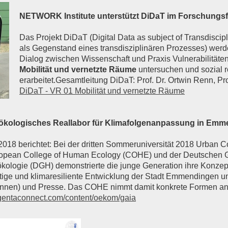
NETWORK Institute unterstützt DiDaT im Forschungsfe
Das Projekt DiDaT (Digital Data as subject of Transdiscip
als Gegenstand eines transdisziplinären Prozesses) werde
Dialog zwischen Wissenschaft und Praxis Vulnerabilität
Mobilität und vernetzte Räume
untersuchen und sozial r
erarbeitet.Gesamtleitung DiDaT: Prof. Dr. Ortwin Renn, Pr
DiDaT - VR 01 Mobilität und vernetzte Räume
kologisches Reallabor für Klimafolgenanpassung in Emm
018 berichtet: Bei der dritten Sommeruniversität 2018 Urban C
opean College of Human Ecology (COHE) und der Deutschen Ge
ologie (DGH) demonstrierte die junge Generation ihre Konzept
tige und klimaresiliente Entwicklung der Stadt Emmendingen u
innen) und Presse. Das COHE nimmt damit konkrete Formen an
entaconnect.com/content/oekom/gaia