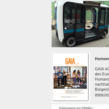
Humanö
GAIA 4/2
des Eur
Humanök
nachhal
Bürger(
www.ing