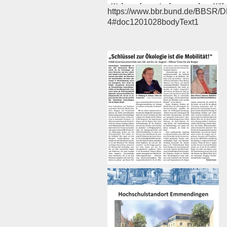
https://www.bbr.bund.de/BBSR
4#doc1201028bodyText1