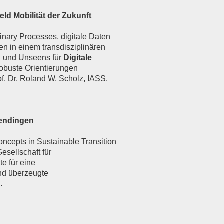
ld Mobilität der Zukunft
linary Processes, digitale Daten
n in einem transdisziplinären
en und Unseens für
Digitale
obuste Orientierungen
of. Dr. Roland W. Scholz, IASS.
endingen
oncepts in Sustainable Transition
sellschaft für
e für eine
nd überzeugte
.