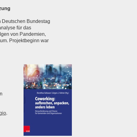
tzung
m Deutschen Bundestag
analyse für das
olgen von Pandemien,
um. Projektbeginn war
on
gio
.