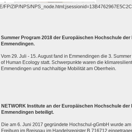
/DE/FP/ZIP/NPS/NPS_node.html;jsessionid=13B4762967E5C
Summer Program 2018 der Europäischen Hochschule der
Emmendingen.
Vom 29. Juli - 15. August fand in Emmendingen die 3. Summe
of Human Ecology statt. Schwerpunkte waren die klimaresilien
Emmendingen und nachhaltige Mobilität am Oberrhein.
NETWORK Institute an der Europäischen Hochschule der
Emmendingen beteiligt.
Die am 6. Juni 2017 gegründete Hochschul-gGmbH wurde am 2
Freiburg im Breisgau im Handelsregister B 716712
eingetrage