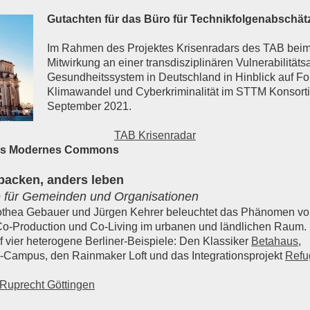
Gutachten für das Büro für Technikfolgenabschä
Im Rahmen des Projektes Krisenradars des TAB bei
Mitwirkung an einer transdisziplinären Vulnerabilitäts
Gesundheitssystem in Deutschland in Hinblick auf F
Klimawandel und Cyberkriminalität im STTM Konsorti
September 2021.
TAB Krisenradar
 als Modernes Commons
packen, anders leben
 für Gemeinden und Organisationen
thea Gebauer und Jürgen Kehrer beleuchtet das Phänomen v
Co-Production und Co-Living im urbanen und ländlichen Raum.
 vier heterogene Berliner-Beispiele: Den Klassiker
Betahaus
,
Campus, den Rainmaker Loft und das Integrationsprojekt
Refu
Ruprecht Göttingen