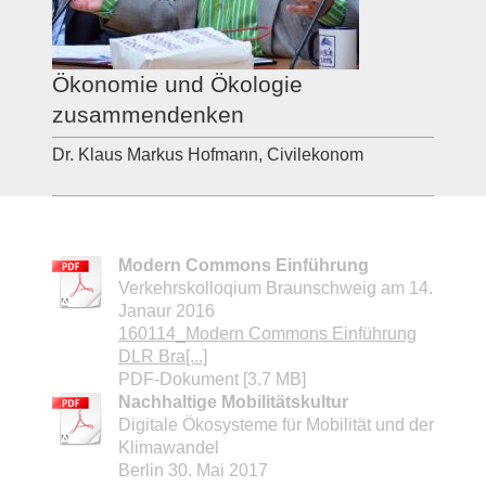
Ökonomie und Ökologie
zusammendenken
Dr. Klaus Markus Hofmann, Civilekonom
Modern Commons Einführung
Verkehrskolloqium Braunschweig am 14.
Janaur 2016
160114_Modern Commons Einführung
DLR Bra[...]
PDF-Dokument [3.7 MB]
Nachhaltige Mobilitätskultur
Digitale Ökosysteme für Mobilität und der
Klimawandel
Berlin 30. Mai 2017